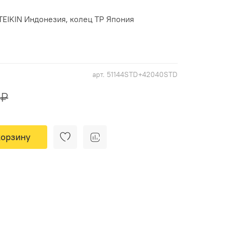
EIKIN Индонезия, колец TP Япония
арт.
51144STD+42040STD
 ₽
корзину