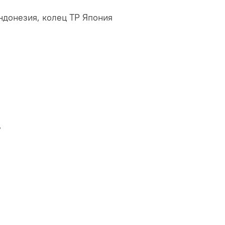
ндонезия, колец TP Япония
,
,