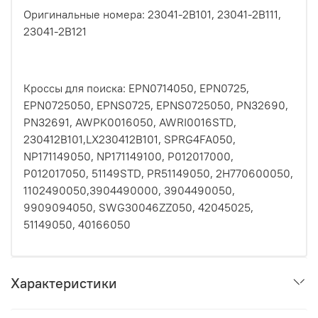
Оригинальные номера: 23041-2B101, 23041-2B111,
23041-2B121
Кроссы для поиска: EPN0714050, EPN0725,
EPN0725050, EPNS0725, EPNS0725050, PN32690,
PN32691, AWPK0016050, AWRI0016STD,
230412B101,LX230412B101, SPRG4FA050,
NP171149050, NP171149100, P012017000,
P012017050, 51149STD, PR51149050, 2H770600050,
1102490050,3904490000, 3904490050,
9909094050, SWG30046ZZ050, 42045025,
51149050, 40166050
Характеристики