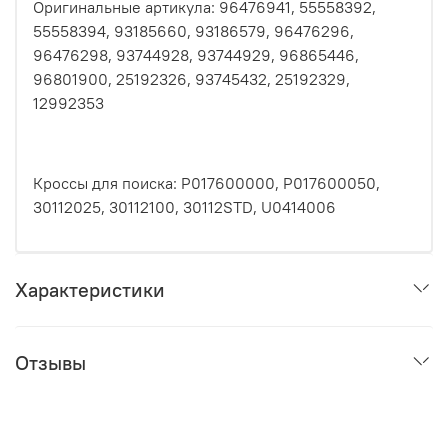
Оригинальные артикула: 96476941, 55558392,
55558394, 93185660, 93186579, 96476296,
96476298, 93744928, 93744929, 96865446,
96801900, 25192326, 93745432, 25192329,
12992353
Кроссы для поиска: P017600000, P017600050,
30112025, 30112100, 30112STD, U0414006
Характеристики
Отзывы