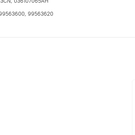
03CN, 036107065AH
, 99563600, 99563620