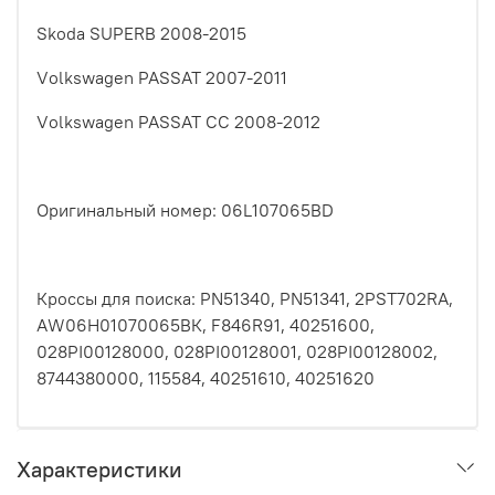
Skоdа SUРЕRВ 2008-2015
Vоlkswаgеn РАSSАТ 2007-2011
Vоlkswаgеn РАSSАТ СС 2008-2012
Оригинальный номер: 06L107065ВD
Кроссы для поиска: РN51340, РN51341, 2РSТ702RА,
АW06Н01070065ВК, F846R91, 40251600,
028РI00128000, 028РI00128001, 028РI00128002,
8744380000, 115584, 40251610, 40251620
Характеристики