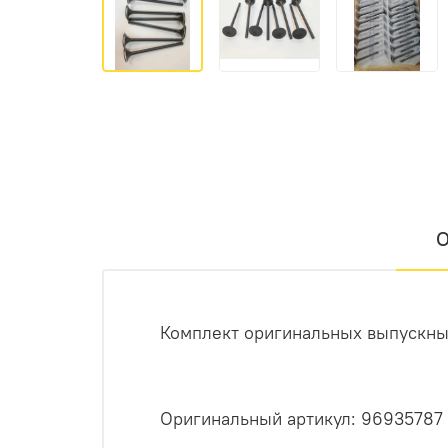
О
Комплект оригинальных выпускных 
Opигинальный аpтикул: 96935787