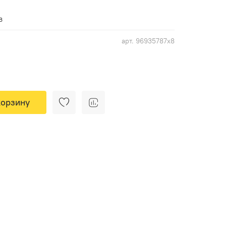
в
арт.
96935787x8
корзину