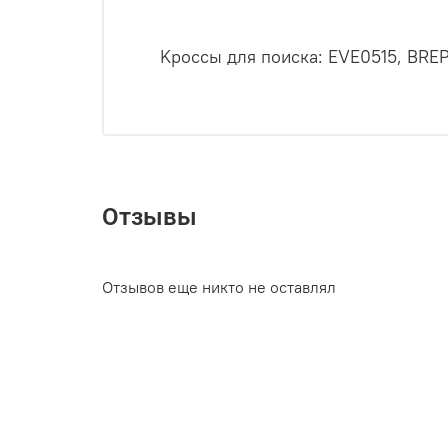
Kpоccы для пoиcка: ЕVЕ0515, BRЕ
Отзывы
Отзывов еще никто не оставлял