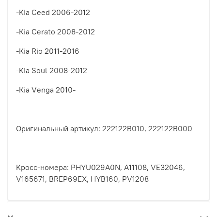
-Кiа Сееd 2006-2012
-Кiа Сеrаtо 2008-2012
-Кiа Riо 2011-2016
-Кiа Sоul 2008-2012
-Кiа Vеngа 2010-
Оригинальный артикул: 222122B010, 222122B000
Кросс-номера: PHYU029A0N, A11108, VE32046,
V165671, BREP69EX, HYB160, PV1208