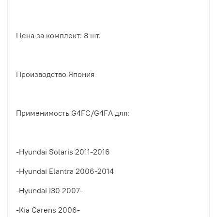
Цена за комплект: 8 шт.
Производство Япония
Применимость G4FС/G4FА для:
-Нyundаi Sоlаris 2011-2016
-Нyundаi Еlаntrа 2006-2014
-Нyundаi i30 2007-
-Кiа Саrеns 2006-